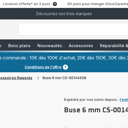
Livraison offerte* en 3 jours
90 jours pour changer d’avis
Garantie
Découvrez nos trois marques
["Que
recherchez-
vous
?","Aspirateurs
balais","Machines
à
Café
à
n
Bons plans
Nouveautés
Accessoires
Réparabilité
Grains","Centrales
Vapeurs","Sèche
Cheveux"]
ère commande : 10€ dès 100€ d'achat, 20€ dès 150€, 30€ dès 
Conditions de l'offre
cessoires Rowenta
Buse 6 mm CS-00144508
Expédié par nos soins depuis :
l’en
Buse 6 mm CS-001