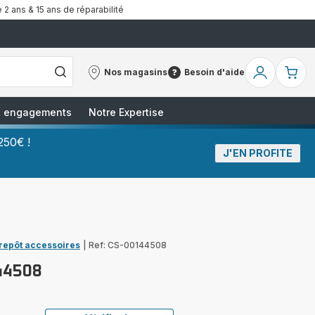
 2 ans & 15 ans de réparabilité
Nos magasins
Besoin d'aide
Nos
Besoin
Mon
Mo
magasins
d'aide
compte
pa
 & engagements
Notre Expertise
250€ !
J'EN PROFITE
trepôt accessoires
|
Ref: CS-00144508
44508