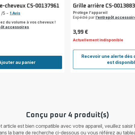
he-cheveux CS-00137961
Grille arrière CS-001388
Protège l'appareil
5
/5
-
1 Avis
Expédié par
l’entrepôt accessoir
ez du volume à vos cheveux !
pôt accessoires
3,99 €
Prix
Actuellement indisponible
Recevoir une alerte dès 
Grill
Ajouter au panier
est disponib
arri
CS-
001
Conçu pour 4 produit(s)
article est bien compatible avec votre appareil, veuillez saisir
ans la barre de recherche ci-dessous ou vous référez au table