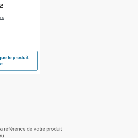
32
es
que le produit
e
le
ère
38832
 la référence de votre produit
au