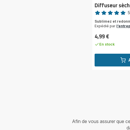
Diffuseur sèc
Note
Avis
Sublimez et redonn
5
Expédié par
l’entre
étoiles
(moyenne)
4,99 €
Prix
En stock
Afin de vous assurer que cet 
d