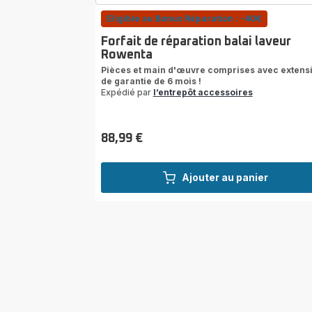
Eligible au Bonus Réparation : -40€
Forfait de réparation balai laveur
Rowenta
Pièces et main d'œuvre comprises avec extens
de garantie de 6 mois !
Expédié par
l’entrepôt accessoires
88,99 €
Prix
Ajouter au panier