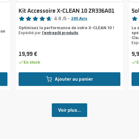
Kit Accessoire X-CLEAN 10 ZR336A01
So
Note
Note
4.6
/5
-
265 Avis
ratings.4.6
rati
Optimisez la performance de votre X-CLEAN 10 !
La 
ion
Expédié par
l’entrepôt produits
spé
Cle
Exp
19,99 €
9,
Prix
Prix
En stock
E
Ajouter au panier
Voir plus...