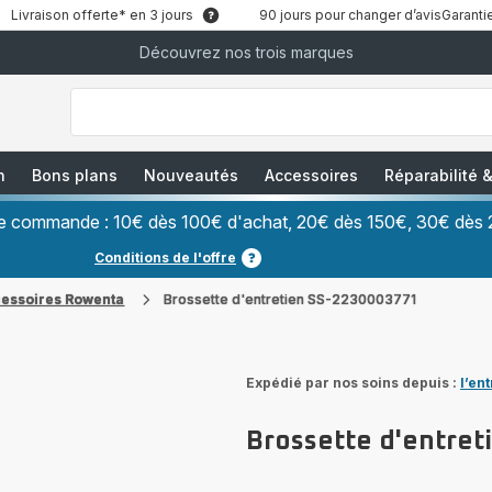
Livraison offerte* en 3 jours
90 jours pour changer d’avis
Garantie
Découvrez nos trois marques
["Que
recherchez-
vous
?","Aspirateurs
balais","Machines
à
Café
à
n
Bons plans
Nouveautés
Accessoires
Réparabilité
Grains","Centrales
Vapeurs","Sèche
Cheveux"]
ère commande : 10€ dès 100€ d'achat, 20€ dès 150€, 30€ dès 
Conditions de l'offre
cessoires Rowenta
Brossette d'entretien SS-2230003771
Expédié par nos soins depuis :
l’en
Brossette d'entre