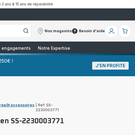
 2 ans & 15 ans de réparabilité
Nos magasins
Besoin d'aide
Nos
Besoin
Mon
Mo
magasins
d'aide
compte
pa
 & engagements
Notre Expertise
250€ !
J'EN PROFITE
trepôt accessoires
|
Ref: SS-
2230003771
tien SS-2230003771