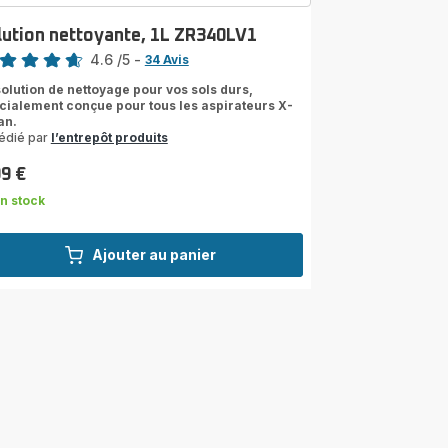
lution nettoyante, 1L ZR340LV1
4.6
/5
-
34 Avis
ngs.4.6
solution de nettoyage pour vos sols durs,
cialement conçue pour tous les aspirateurs X-
an.
édié par
l’entrepôt produits
99 €
n stock
Ajouter au panier