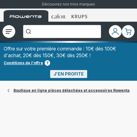
Découvrez nos trois marques
Accueil
Accueil
Accueil
["Que
Rowenta
Rowenta
Rowenta
recherchez-
vous
?","Aspirateurs
Ouvrir
Mon
Mon
balais","Machines
le
compte
pani
à
Café
menu
à
Offre sur votre première commande : 10€ dès 100€
Grains","Centrales
d'achat, 20€ dès 150€, 30€ dès 250€ !
Vapeurs","Sèche
Cheveux"]
Conditions de l'offre
J'EN PROFITE
Boutique en ligne pièces détachées et accessoires Rowenta