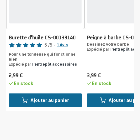
Burette d'huile CS-00139140
Peigne à barbe CS-00
Note
Dessinez votre barbe
5
/5
-
1 Avis
Expédié par
l’entrepôt acc
Avis
Pour une tondeuse qui fonctionne
5
bien
étoiles
Expédié par
l’entrepôt accessoires
(moyenne)
2,99 €
3,99 €
Prix
Prix
En stock
En stock
Ajouter au panier
Ajouter au pa