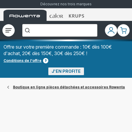
Découvrez nos trois marques
Accueil
Accueil
Accueil
["Que
Rowenta
Rowenta
Rowenta
recherchez-
vous
?","Aspirateurs
Ouvrir
Mon
Mon
balais","Machines
le
compte
pani
à
Café
menu
à
Offre sur votre première commande : 10€ dès 100€
Grains","Centrales
d'achat, 20€ dès 150€, 30€ dès 250€ !
Vapeurs","Sèche
Cheveux"]
Conditions de l'offre
J'EN PROFITE
Boutique en ligne pièces détachées et accessoires Rowenta