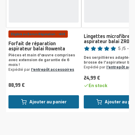
Eligible au Bonus Réparation : -40€
Lingettes microfibres 
aspirateur balai ZR00
Note
Forfait de réparation
5
/5
-
3 
aspirateur balai Rowenta
Avis
Pièces et main d'œuvre comprises
Des serpillières adaptées 
avec extension de garantie de 6
5
brosse de l'aspirateur bala
mois !
étoiles
Expédié par
l’entrepôt acc
Expédié par
l’entrepôt accessoires
(moyenne)
24,99 €
Prix
88,99 €
En stock
Prix
Ajouter au panier
Ajouter au pa