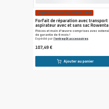
Eligible au Bonus Réparation : -40€
Forfait de réparation avec transport
aspirateur avec et sans sac Rowenta
Pièces et main d'œuvre comprises avec extens
de garantie de 6 mois !
Expédié par
l’entrepôt accessoires
107,49 €
Prix
Ajouter au panier