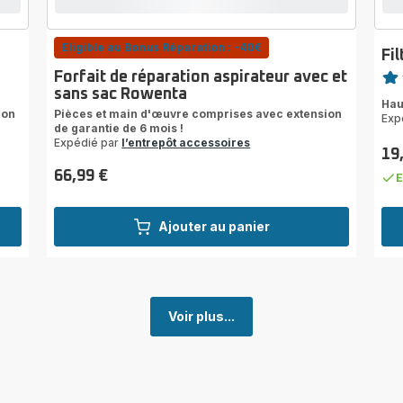
Eligible au Bonus Réparation : -40€
Fi
Note
Forfait de réparation aspirateur avec et
sans sac Rowenta
rati
Hau
ion
Pièces et main d'œuvre comprises avec extension
Exp
de garantie de 6 mois !
Expédié par
l’entrepôt accessoires
19
Prix
66,99 €
E
Prix
Ajouter au panier
Voir plus...