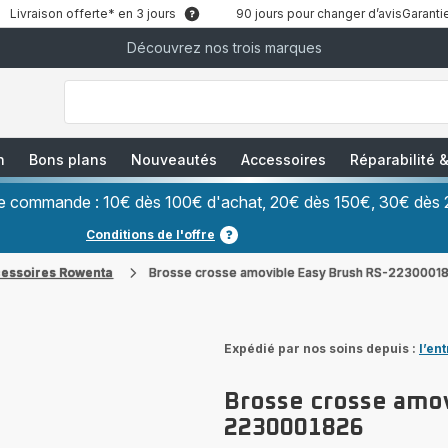
Livraison offerte* en 3 jours
90 jours pour changer d’avis
Garantie
Découvrez nos trois marques
["Que
recherchez-
vous
?","Aspirateurs
balais","Machines
à
Café
à
n
Bons plans
Nouveautés
Accessoires
Réparabilité
Grains","Centrales
Vapeurs","Sèche
Cheveux"]
ère commande : 10€ dès 100€ d'achat, 20€ dès 150€, 30€ dès 
Conditions de l'offre
cessoires Rowenta
Brosse crosse amovible Easy Brush RS-2230001
Expédié par nos soins depuis :
l’en
Brosse crosse amov
2230001826