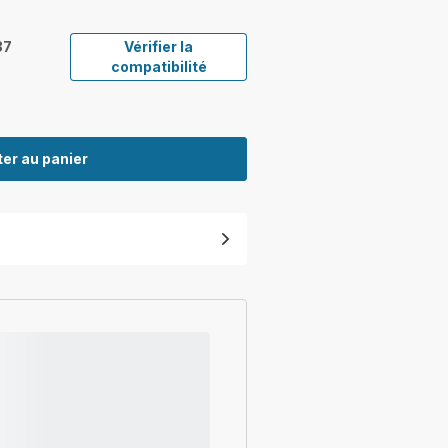
37
Vérifier la
compatibilité
er au panier