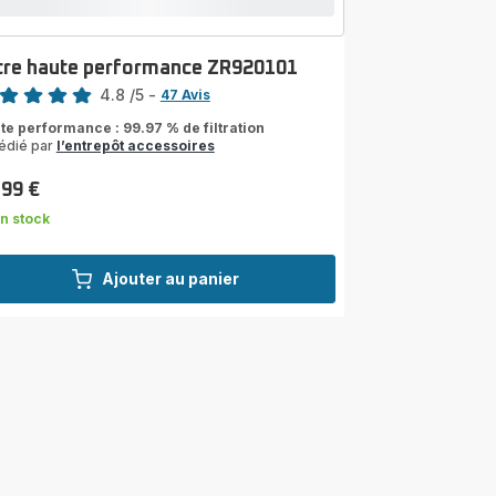
ltre haute performance ZR920101
4.8
/5
-
47 Avis
ngs.4.8
te performance : 99.97 % de filtration
édié par
l’entrepôt accessoires
,99 €
n stock
Ajouter au panier