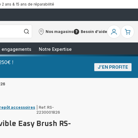
 2 ans & 15 ans de réparabilité
Nos magasins
Besoin d'aide
Nos
Besoin
Mon
Mo
magasins
d'aide
compte
pa
 & engagements
Notre Expertise
250€ !
J'EN PROFITE
826
trepôt accessoires
|
Ref: RS-
2230001826
ible Easy Brush RS-