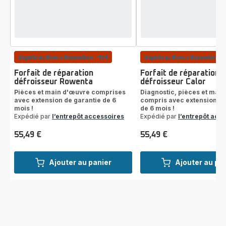
Eligible au Bonus Réparation : -15€
Eligible au Bonus Réparation : 
Forfait de réparation
Forfait de réparation
défroisseur Rowenta
défroisseur Calor
Pièces et main d'œuvre comprises
Diagnostic, pièces et mai
avec extension de garantie de 6
compris avec extension de
mois !
de 6 mois !
Expédié par
l’entrepôt accessoires
Expédié par
l’entrepôt acc
55,49 €
55,49 €
Prix
Prix
Ajouter au panier
Ajouter au pa