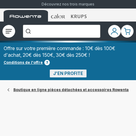
Découvrez nos trois marques
Accueil
Accueil
Accueil
["Que
Rowenta
Rowenta
Rowenta
recherchez-
vous
?","Aspirateurs
Ouvrir
Mon
Mon
balais","Machines
le
compte
pani
à
Café
menu
à
Offre sur votre première commande : 10€ dès 100€
Grains","Centrales
d'achat, 20€ dès 150€, 30€ dès 250€ !
Vapeurs","Sèche
Cheveux"]
Conditions de l'offre
J'EN PROFITE
Boutique en ligne pièces détachées et accessoires Rowenta