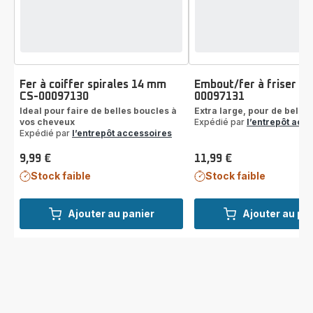
Fer à coiffer spirales 14 mm
Embout/fer à friser CS
CS-00097130
00097131
Ideal pour faire de belles boucles à
Extra large, pour de belle
vos cheveux
Expédié par
l’entrepôt acc
Expédié par
l’entrepôt accessoires
9,99 €
11,99 €
Prix
Prix
Stock faible
Stock faible
Ajouter au panier
Ajouter au pa