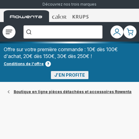
Découvrez nos trois marques
Accueil
Accueil
Accueil
["Que
Rowenta
Rowenta
Rowenta
recherchez-
vous
?","Aspirateurs
Ouvrir
Mon
Mon
balais","Machines
le
compte
pani
à
Café
menu
à
Offre sur votre première commande : 10€ dès 100€
Grains","Centrales
d'achat, 20€ dès 150€, 30€ dès 250€ !
Vapeurs","Sèche
Cheveux"]
Conditions de l'offre
J'EN PROFITE
Boutique en ligne pièces détachées et accessoires Rowenta