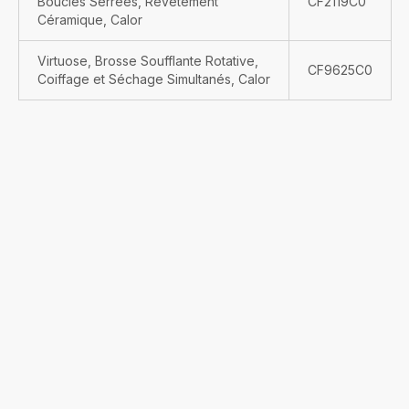
Boucles Serrées, Revêtement
CF2119C0
Céramique, Calor
Virtuose, Brosse Soufflante Rotative,
CF9625C0
Coiffage et Séchage Simultanés, Calor