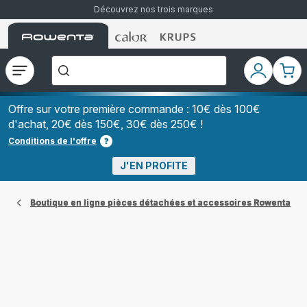
Découvrez nos trois marques
Accueil
Accueil
Accueil
["Que
Rowenta
Rowenta
Rowenta
recherchez-
vous
?","Aspirateurs
Ouvrir
Mon
Mon
balais","Machines
le
compte
pani
à
Café
menu
à
Offre sur votre première commande : 10€ dès 100€
Grains","Centrales
d'achat, 20€ dès 150€, 30€ dès 250€ !
Vapeurs","Sèche
Cheveux"]
Conditions de l'offre
J'EN PROFITE
Boutique en ligne pièces détachées et accessoires Rowenta