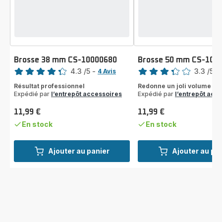
Brosse 38 mm CS-10000680
Brosse 50 mm CS-100
Note
Note
4.3
/5
-
3.3
/5
-
4 Avis
ratings.4.3
ratings.3.3
Résultat professionnel
Redonne un joli volume
Expédié par
l’entrepôt accessoires
Expédié par
l’entrepôt acc
11,99 €
11,99 €
Prix
Prix
En stock
En stock
Ajouter au panier
Ajouter au pa