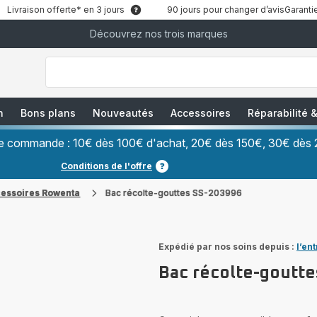
Livraison offerte* en 3 jours
90 jours pour changer d’avis
Garantie
Découvrez nos trois marques
["Que
recherchez-
vous
?","Aspirateurs
balais","Machines
à
Café
à
n
Bons plans
Nouveautés
Accessoires
Réparabilité
Grains","Centrales
Vapeurs","Sèche
Cheveux"]
ère commande : 10€ dès 100€ d'achat, 20€ dès 150€, 30€ dès 
Conditions de l'offre
cessoires Rowenta
Bac récolte-gouttes SS-203996
Expédié par nos soins depuis :
l’en
Bac récolte-goutt