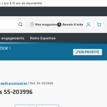
 2 ans & 15 ans de réparabilité
Nos magasins
Besoin d'aide
Nos
Besoin
Mon
Mo
magasins
d'aide
compte
pa
 & engagements
Notre Expertise
250€ !
J'EN PROFITE
trepôt accessoires
|
Ref: SS-203996
es SS-203996