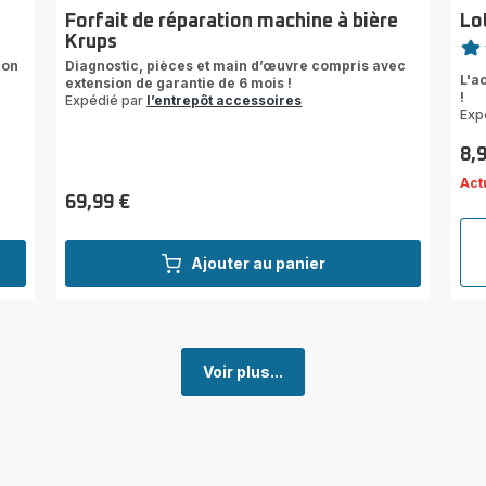
Forfait de réparation machine à bière
Lo
Note
Krups
ion
Diagnostic, pièces et main d’œuvre compris avec
rati
L'a
extension de garantie de 6 mois !
!
Expédié par
l’entrepôt accessoires
Exp
8,
Prix
Act
69,99 €
Prix
Ajouter au panier
Voir plus...