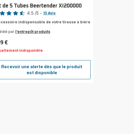
t de 5 Tubes Beertender XI200000
4.5
/5
-
15 Avis
ngs.4.5
ccessoire indispensable de votre tireuse à bière
édié par
l’entrepôt produits
99 €
uellement indisponible
Recevoir une alerte dès que le produit
Lot
est disponible
de
5
Tubes
Beertender
XI200000