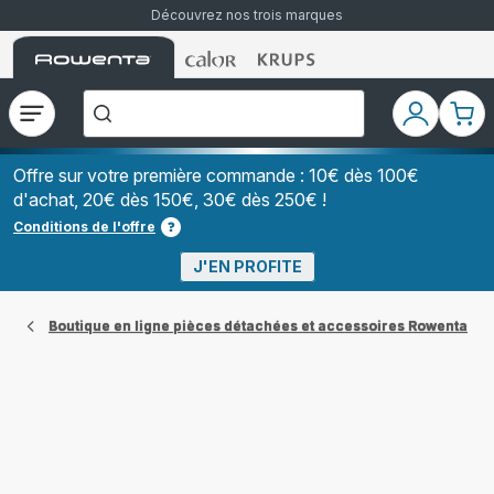
Découvrez nos trois marques
Accueil
Accueil
Accueil
["Que
Rowenta
Rowenta
Rowenta
recherchez-
vous
?","Aspirateurs
Ouvrir
Mon
Mon
balais","Machines
le
compte
pani
à
Café
menu
à
Offre sur votre première commande : 10€ dès 100€
Grains","Centrales
d'achat, 20€ dès 150€, 30€ dès 250€ !
Vapeurs","Sèche
Cheveux"]
Conditions de l'offre
J'EN PROFITE
Boutique en ligne pièces détachées et accessoires Rowenta