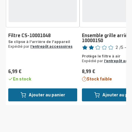
Filtre CS-10001048
Ensemble grille arrièr
10000150
Se clipse à l'arrière de l'appareil
Note
Expédié par
l’entrepôt accessoires
2
/5
-
2 
Avis
Protège le filtre à air
2
Expédié par
l’entrepôt acc
étoiles
(moyenne)
6,99 €
8,99 €
Prix
Prix
En stock
Stock faible
Ajouter au panier
Ajouter au pa