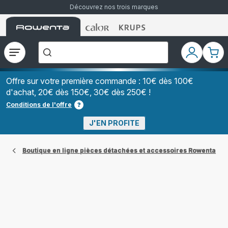
Découvrez nos trois marques
Accueil
Accueil
Accueil
["Que
Rowenta
Rowenta
Rowenta
recherchez-
vous
?","Aspirateurs
Ouvrir
Mon
Mon
balais","Machines
le
compte
pani
à
Café
menu
à
Offre sur votre première commande : 10€ dès 100€
Grains","Centrales
d'achat, 20€ dès 150€, 30€ dès 250€ !
Vapeurs","Sèche
Cheveux"]
Conditions de l'offre
J'EN PROFITE
Boutique en ligne pièces détachées et accessoires Rowenta