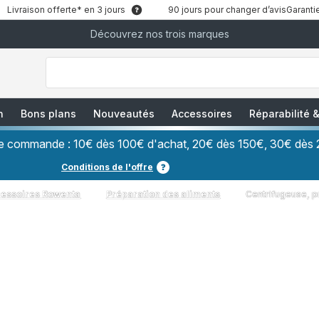
Livraison offerte* en 3 jours
90 jours pour changer d’avis
Garantie
Découvrez nos trois marques
["Que
recherchez-
vous
?","Aspirateurs
balais","Machines
à
Café
à
n
Bons plans
Nouveautés
Accessoires
Réparabilité
Grains","Centrales
Vapeurs","Sèche
Cheveux"]
ère commande : 10€ dès 100€ d'achat, 20€ dès 150€, 30€ dès 
Conditions de l'offre
cessoires Rowenta
Préparation des aliments
Centrifugeuse, 