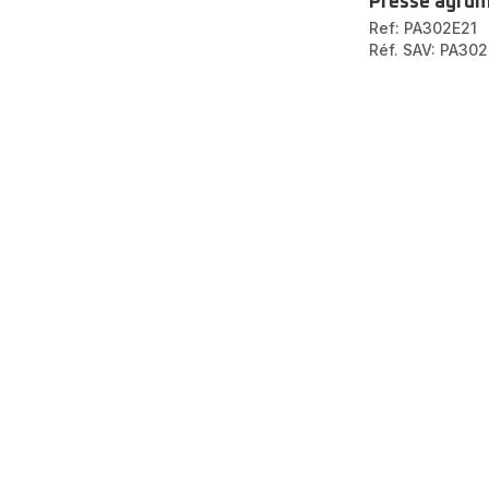
Presse agrum
Ref: PA302E21
Réf. SAV: PA30