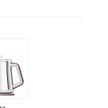
s et
presse-
e ou en
vous avez
 notre