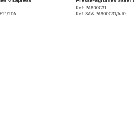
es Vitapress
Presse-agrumes Silver 
Ref: PA600C31
2E21/2DA
Réf. SAV: PA600C31/AJ0