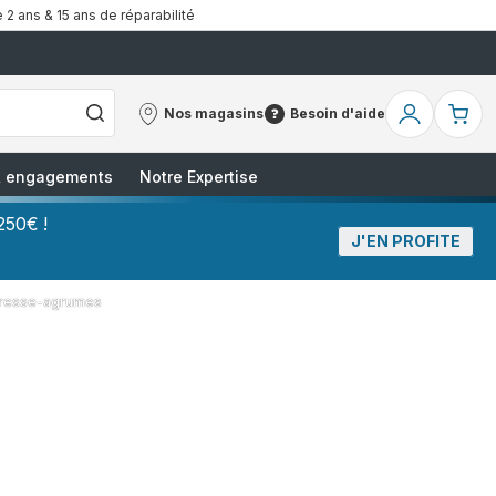
 2 ans & 15 ans de réparabilité
Nos magasins
Besoin d'aide
Nos
Besoin
Mon
Mo
magasins
d'aide
compte
pa
 & engagements
Notre Expertise
250€ !
J'EN PROFITE
presse-agrumes