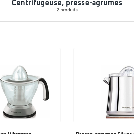
Centrifugeuse, presse-agrumes
2 produits
ces et accessoires pour centrifugeuse
presse-agrumes
z une
pièce
ou un
accessoire
pour votre
centrifugeuse
ou
es
Rowenta en entrant sa référence dans la barre de recherch
nnant le modèle dans le menu ci-dessous. Il y a tout ce dont 
besoin pour déguster des jus de fruits frais et vitaminés.
ndez en ligne facilement, rapidement et en toute sécurité sur
boutique en ligne officielle Rowenta
.