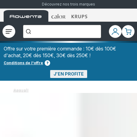
Découvrez nos trois marques
Accueil
Accueil
Accueil
["Que
Rowenta
Rowenta
Rowenta
recherchez-
vous
?","Aspirateurs
Ouvrir
Mon
Mon
balais","Machines
le
compte
pani
à
Café
menu
à
Offre sur votre première commande : 10€ dès 100€
Grains","Centrales
d'achat, 20€ dès 150€, 30€ dès 250€ !
Vapeurs","Sèche
Cheveux"]
Conditions de l'offre
J'EN PROFITE
Accueil