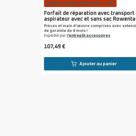
Eligible au Bonus Réparation : -40€
Forfait de réparation avec transport
aspirateur avec et sans sac Rowenta
Pièces et main d'œuvre comprises avec extens
de garantie de 6 mois !
Expédié par
l’entrepôt accessoires
107,49 €
Prix
Ajouter au panier