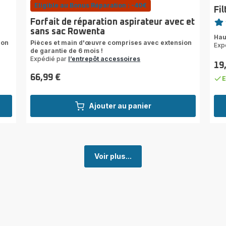
Eligible au Bonus Réparation : -40€
Fi
Note
Forfait de réparation aspirateur avec et
sans sac Rowenta
rati
Hau
ion
Pièces et main d'œuvre comprises avec extension
Exp
de garantie de 6 mois !
Expédié par
l’entrepôt accessoires
19
Prix
66,99 €
E
Prix
Ajouter au panier
Voir plus...