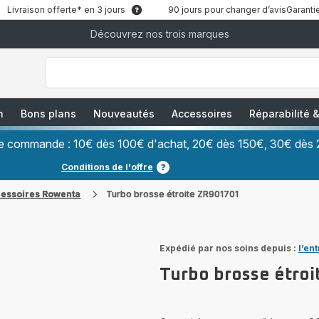
Livraison offerte* en 3 jours
90 jours pour changer d’avis
Garantie
Découvrez nos trois marques
["Que
recherchez-
vous
?","Aspirateurs
balais","Machines
à
Café
à
n
Bons plans
Nouveautés
Accessoires
Réparabilité
Grains","Centrales
Vapeurs","Sèche
Cheveux"]
ère commande : 10€ dès 100€ d'achat, 20€ dès 150€, 30€ dès 
Conditions de l'offre
cessoires Rowenta
Turbo brosse étroite ZR901701
Expédié par nos soins depuis :
l’en
Turbo brosse étro