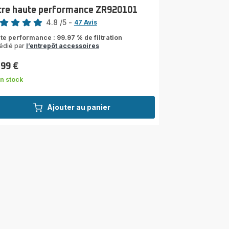
ltre haute performance ZR920101
4.8
/5
-
47 Avis
ngs.4.8
te performance : 99.97 % de filtration
édié par
l’entrepôt accessoires
,99 €
n stock
Ajouter au panier