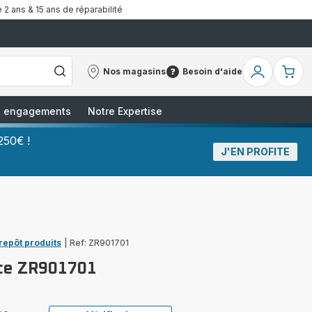
 2 ans & 15 ans de réparabilité
Nos magasins
Besoin d'aide
Nos
Besoin
Mon
Mo
magasins
d'aide
compte
pa
 & engagements
Notre Expertise
250€ !
J'EN PROFITE
trepôt produits
|
Ref: ZR901701
ite ZR901701