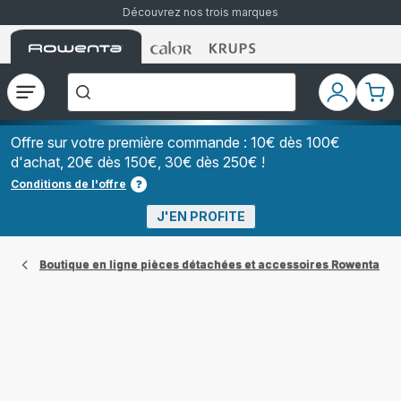
Découvrez nos trois marques
Accueil
Accueil
Accueil
["Que
Rowenta
Rowenta
Rowenta
recherchez-
vous
?","Aspirateurs
Ouvrir
Mon
Mon
balais","Machines
le
compte
pani
à
Café
menu
à
Offre sur votre première commande : 10€ dès 100€
Grains","Centrales
d'achat, 20€ dès 150€, 30€ dès 250€ !
Vapeurs","Sèche
Cheveux"]
Conditions de l'offre
J'EN PROFITE
Boutique en ligne pièces détachées et accessoires Rowenta