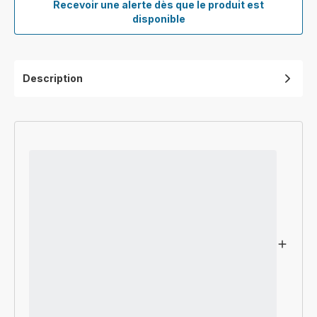
Recevoir une alerte dès que le produit est
Suceur
disponible
Long
Flexible
XXL
ZR902901
Description