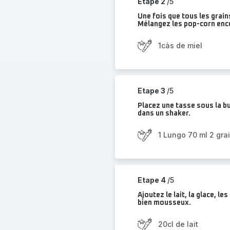
Etape 2
/5
Une fois que tous les grains
Mélangez les pop-corn enco
1càs de miel
Etape 3
/5
Placez une tasse sous la bu
dans un shaker.
1 Lungo 70 ml 2 gra
Etape 4
/5
Ajoutez le lait, la glace, l
bien mousseux.
20cl de lait