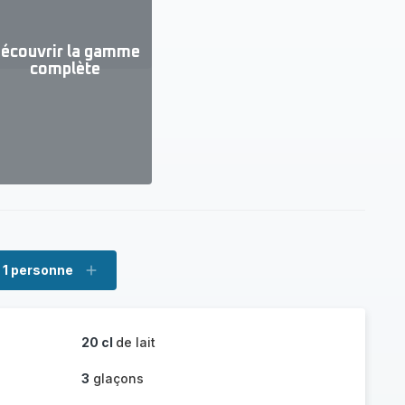
écouvrir la gamme
complète
ir
us...
couvrir
amme
mplète
1 personne
pprimer
Ajouter
rsonne
personne
20 cl
de lait
3
glaçons