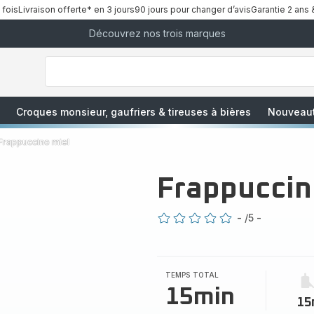
 fois
Livraison offerte* en 3 jours
90 jours pour changer d’avis
Garantie 2 ans 
Découvrez nos trois marques
["Que
recherchez-
vous
?","Aspirateurs
balais","Machines
à
Café
à
Croques monsieur, gaufriers & tireuses à bières
Nouveau
Grains","Centrales
Vapeurs","Sèche
Cheveux"]
Frappuccino miel
Frappuccin
-
/5
-
ratings.0
TEMPS TOTAL
15min
15