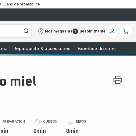
& 15 ans de réparabilité
Nos magasins
Besoin d'aide
Nos
Besoin
Mon
Mo
magasins
d'aide
compte
pa
tés
Réparabilité & accessoires
Expertise du café
o miel
PRÉPARATION
CUISSON
REPOS
min
0min
0min