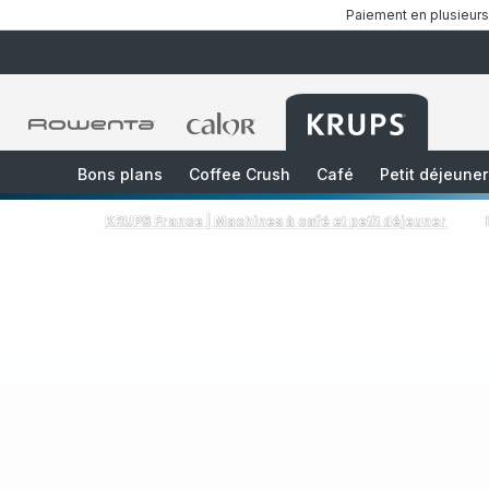
Paiement en plusieurs
Accueil
Accueil
Accueil
Rowenta
Rowenta
Rowenta
Bons plans
Coffee Crush
Café
Petit déjeuner
KRUPS France | Machines à café et petit déjeuner