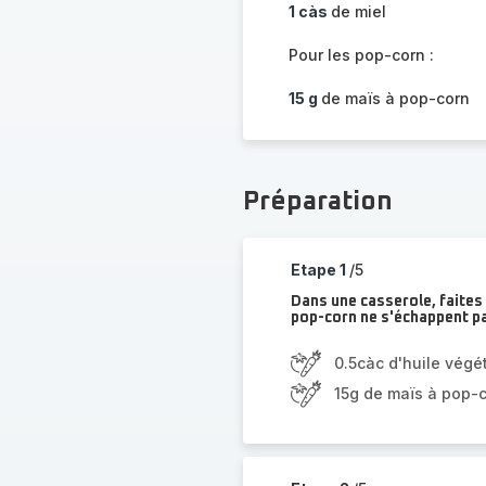
1 càs
de miel
Pour les pop-corn :
15 g
de maïs à pop-corn
Préparation
Etape 1
/5
Dans une casserole, faites 
pop-corn ne s'échappent p
0.5càc d'huile végé
15g de maïs à pop-