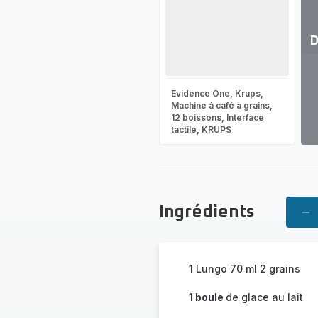
D
Vo
pl
Evidence One, Krups,
-
Machine à café à grains,
Dé
12 boissons, Interface
la
tactile, KRUPS
g
co
-
Ingrédients
Su
pe
1
Lungo 70 ml 2 grains
1 boule
de glace au lait