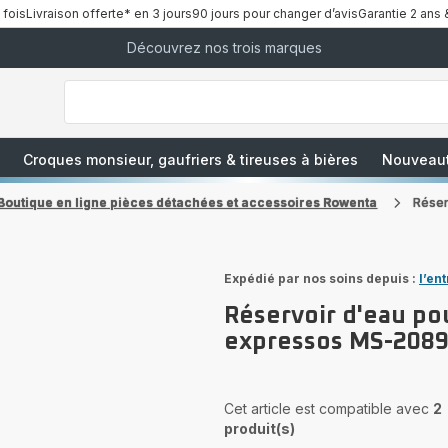
 fois
Livraison offerte* en 3 jours
90 jours pour changer d’avis
Garantie 2 ans 
Découvrez nos trois marques
["Que
recherchez-
vous
?","Aspirateurs
balais","Machines
à
Café
à
Croques monsieur, gaufriers & tireuses à bières
Nouveau
Grains","Centrales
Vapeurs","Sèche
Cheveux"]
Boutique en ligne pièces détachées et accessoires Rowenta
Réser
Expédié par nos soins depuis :
l’en
Réservoir d'eau po
expressos MS-208
Cet article est compatible avec
2
produit(s)