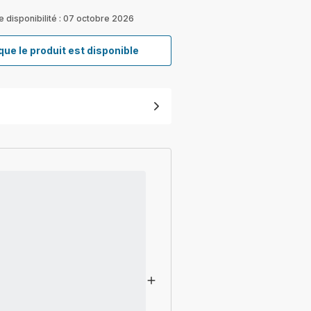
e disponibilité : 07 octobre 2026
que le produit est disponible
Réservoir
d'eau
pour
machine
à
café
et
expressos
MS-
208994