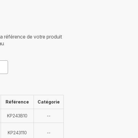
 la référence de votre produit
au
Référence
Catégorie
Indisponible
KP243B10
--
Indisponible
KP243110
--