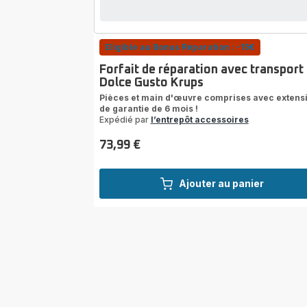
Eligible au Bonus Réparation : -15€
Forfait de réparation avec transport
Dolce Gusto Krups
Pièces et main d'œuvre comprises avec extens
de garantie de 6 mois !
Expédié par
l’entrepôt accessoires
73,99 €
Prix
Ajouter au panier