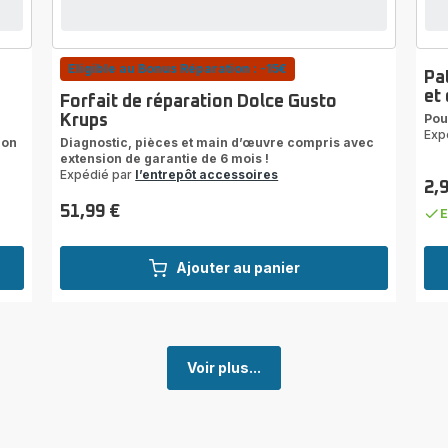
Eligible au Bonus Réparation : -15€
Pa
et
Forfait de réparation Dolce Gusto
Pou
Krups
Exp
ion
Diagnostic, pièces et main d’œuvre compris avec
extension de garantie de 6 mois !
Expédié par
l’entrepôt accessoires
2,
Prix
51,99 €
E
Prix
Ajouter au panier
Voir plus...