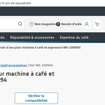
& 15 ans de réparabilité
Nos magasins
Besoin d'aide
Nos
Besoin
Mon
Mo
magasins
d'aide
compte
pa
tés
Réparabilité & accessoires
Expertise du café
voir d'eau pour machine à café et expressos MS-208994
trepôt accessoires
|
Ref: MS-208994
ur machine à café et
994
Vérifier la
compatibilité