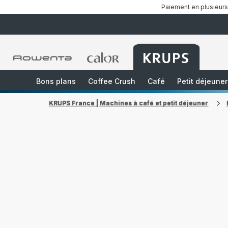
Paiement en plusieurs
Accueil
Accueil
Accueil
Rowenta
Rowenta
Rowenta
Bons plans
Coffee Crush
Café
Petit déjeuner
KRUPS France | Machines à café et petit déjeuner