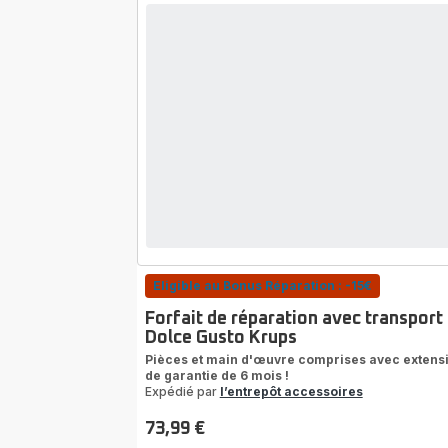
Eligible au Bonus Réparation : -15€
Forfait de réparation avec transport
Dolce Gusto Krups
Pièces et main d'œuvre comprises avec extens
de garantie de 6 mois !
Expédié par
l’entrepôt accessoires
73,99 €
Prix