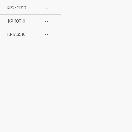
Indisponible
KP243B10
--
Indisponible
KP110F10
--
Indisponible
KP1A3510
--