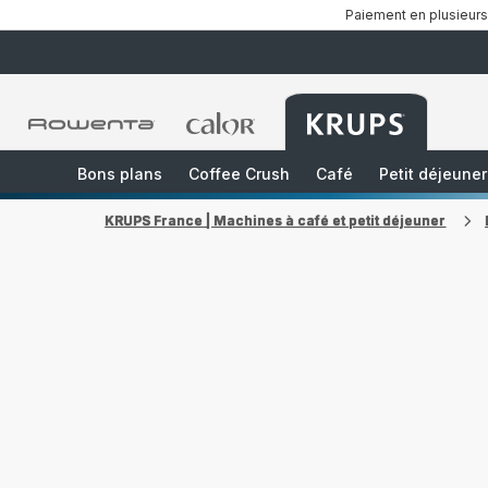
Paiement en plusieurs
Accueil
Accueil
Accueil
Rowenta
Rowenta
Rowenta
Bons plans
Coffee Crush
Café
Petit déjeuner
KRUPS France | Machines à café et petit déjeuner