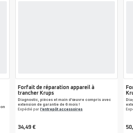
Forfait de réparation appareil à
Fo
trancher Krups
Kr
Diagnostic, pièces et main d’œuvre compris avec
Dia
extension de garantie de 6 mois !
ext
ion
Expédié par
l’entrepôt accessoires
Exp
34,49 €
50
Prix
Prix