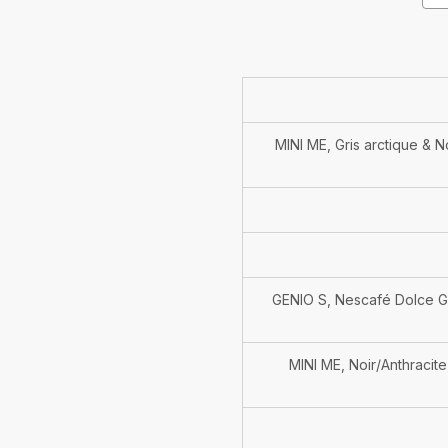
MINI ME, Gris arctique & N
GENIO S, Nescafé Dolce Gu
MINI ME, Noir/Anthracit