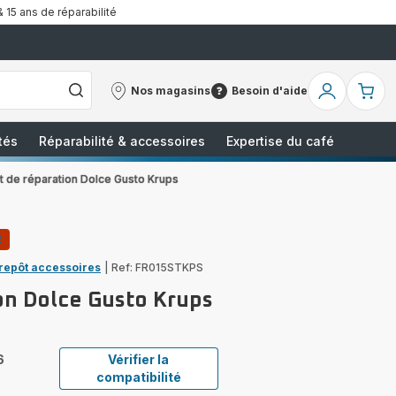
& 15 ans de réparabilité
Nos magasins
Besoin d'aide
Nos
Besoin
Mon
Mo
magasins
d'aide
compte
pa
tés
Réparabilité & accessoires
Expertise du café
it de réparation Dolce Gusto Krups
€
trepôt accessoires
|
Ref: FR015STKPS
ion Dolce Gusto Krups
6
Vérifier la
compatibilité