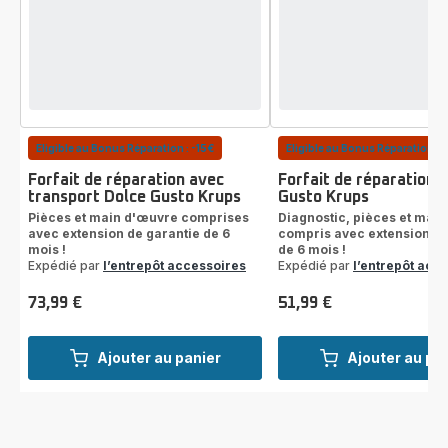
Eligible au Bonus Réparation : -15€
Eligible au Bonus Réparation : 
Forfait de réparation avec
Forfait de réparation 
transport Dolce Gusto Krups
Gusto Krups
Pièces et main d'œuvre comprises
Diagnostic, pièces et mai
avec extension de garantie de 6
compris avec extension de
mois !
de 6 mois !
Expédié par
l’entrepôt accessoires
Expédié par
l’entrepôt acc
73,99 €
51,99 €
Prix
Prix
Ajouter au panier
Ajouter au pa