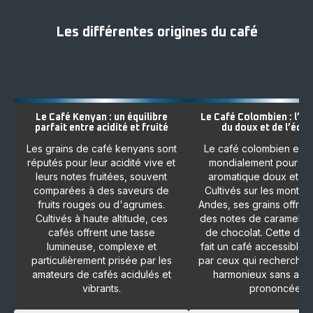
Les différentes origines du café
Le Café Kenyan : un équilibre
Le Café Colombien : l’e
parfait entre acidité et fruité
du doux et de l’équi
Les grains de café kenyans sont
Le café colombien est
réputés pour leur acidité vive et
mondialement pour son
leurs notes fruitées, souvent
aromatique doux et équ
comparées à des saveurs de
Cultivés sur les monta
fruits rouges ou d'agrumes.
Andes, ses grains offren
Cultivés à haute altitude, ces
des notes de caramel, d
cafés offrent une tasse
de chocolat. Cette dou
lumineuse, complexe et
fait un café accessible,
particulièrement prisée par les
par ceux qui recherchen
amateurs de cafés acidulés et
harmonieux sans ame
vibrants.
prononcée.