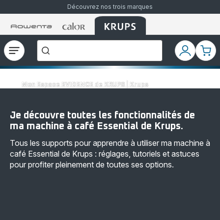
Découvrez nos trois marques
Accueil
Accueil
Accueil
["Que
Rowenta
Rowenta
Rowenta
recherchez-
vous
?","Aspirateurs
Ouvrir
Mon
Mon
balais","Machines
le
compte
pani
à
Café
menu
à
Grains","Centrales
Mon Espace EVIDENCE de KRUPS | Krups
Vapeurs","Sèche
Cheveux"]
Je découvre toutes les fonctionnalités de
ma machine à café Essential de Krups.
Tous les supports pour apprendre à utiliser ma machine à
café Essential de Krups : réglages, tutoriels et astuces
pour profiter pleinement de toutes ses options.