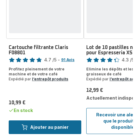
Cartouche filtrante Claris
Lot de 10 pastilles ne
F08801
pour Espresseria XS3
Note
Note
4.7
/5
-
4.3
/5
-
91 Avis
ratings.4.7
ratings.4.3
Profitez pleinement de votre
Elimine les dépôts et les r
machine et de votre café
graisseux de café
Expédié par
l’entrepôt produits
Expédié par
l’entrepôt acc
12,99 €
Prix
Actuellement indisponi
10,99 €
Prix
En stock
Recevoir une alert
que le produit e
Lot
Ajouter au panier
disponible
de
10