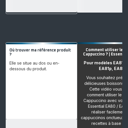
Comment utiliser le S
Où trouver ma référence produit
Cappuccino ? | Essential
?
Pour modèles EA810,
Elle se situe au dos ou en-
EA81p, EA81r.
dessous du produit.
Vous souhaitez prépa
délicieuses boissons l
Cette vidéo vous m
comment utiliser le Se
Cappuccino avec votr
Essential EA80 / EA8
réaliser facilement
cappuccinos onctueux et
recettes à base de l