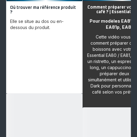
Comment préparer vos 
Où trouver ma référence produit
café ? | Essential | 
?
Pour modèles EA810,
Elle se situe au dos ou en-
EA81p, EA81r.
dessous du produit.
Cette vidéo vous m
comment préparer diff
boissons avec votre
Essential EA80 / EA81, 
un ristretto, un espresso
long, un cappuccino, 
préparer deux ca
simultanément et utilise
Dark pour personnalise
café selon vos préfér