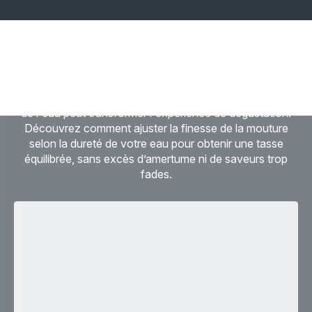
Mouture et eau : deux variables clés pour
sublimer votre tasse de café
Une approche combinée de la mouture et de la qualité
de l'eau peut transformer l'expérience de dégustation.
Découvrez comment ajuster la finesse de la mouture
selon la dureté de votre eau pour obtenir une tasse
équilibrée, sans excès d’amertume ni de saveurs trop
fades.