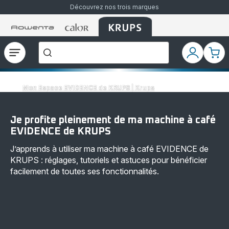
Découvrez nos trois marques
Accueil
Accueil
Accueil
["Que
Rowenta
Rowenta
Rowenta
recherchez-
vous
?","Aspirateurs
Ouvrir
Mon
Mon
balais","Machines
le
compte
pani
à
Café
menu
à
Grains","Centrales
Mon Espace EVIDENCE de KRUPS | Krups
Vapeurs","Sèche
Cheveux"]
Je profite pleinement de ma machine à café
EVIDENCE de KRUPS
J’apprends à utiliser ma machine à café EVIDENCE de
KRUPS : réglages, tutoriels et astuces pour bénéficier
facilement de toutes ses fonctionnalités.