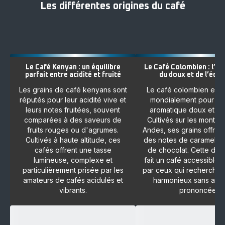
Les différentes origines du café
Le Café Kenyan : un équilibre
Le Café Colombien : l’e
parfait entre acidité et fruité
du doux et de l’équi
Les grains de café kenyans sont
Le café colombien est
réputés pour leur acidité vive et
mondialement pour son
leurs notes fruitées, souvent
aromatique doux et équ
comparées à des saveurs de
Cultivés sur les monta
fruits rouges ou d'agrumes.
Andes, ses grains offren
Cultivés à haute altitude, ces
des notes de caramel, d
cafés offrent une tasse
de chocolat. Cette dou
lumineuse, complexe et
fait un café accessible,
particulièrement prisée par les
par ceux qui recherchen
amateurs de cafés acidulés et
harmonieux sans ame
vibrants.
prononcée.