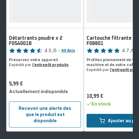
Détartrants poudre x 2
Cartouche filtrante Cl
F054001B
F08801
Note
Note
4.5
/5
-
4.7
/5
-
49 Avis
ratings.4.5
ratings.4.7
Préservez votre appareil
Profitez pleinement de vot
Expédié par
l’entrepôt produits
machine et de votre café
Expédié par
l’entrepôt prod
5,99 €
Prix
Actuellement indisponible
10,99 €
Prix
En stock
Recevoir une alerte dès
que le produit est
Détartrants
disponible
Ajouter au pa
poudre
x
2