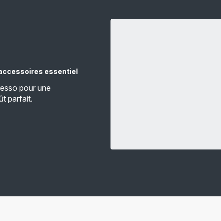
d’accessoires essentiel
resso pour une
ût parfait.