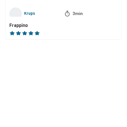
3min
Krups
Frappino
ratings.NaN