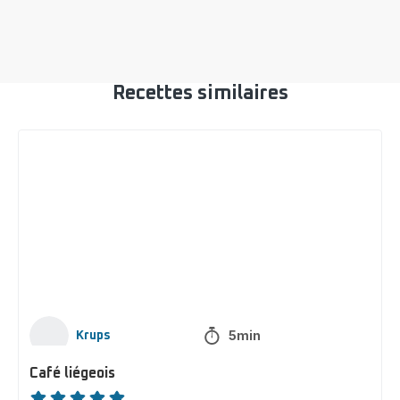
Recettes similaires
Café
liégeois
5min
Krups
Café liégeois