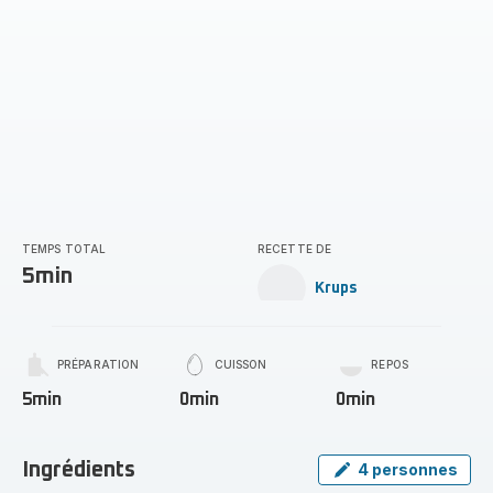
TEMPS TOTAL
RECETTE DE
5min
Krups
PRÉPARATION
CUISSON
REPOS
5min
0min
0min
Ingrédients
4 personnes