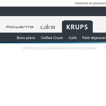
Paiement en plusieurs
Accueil
Accueil
Accueil
Rowenta
Rowenta
Rowenta
Bons plans
Coffee Crush
Café
Petit déjeuner
KRUPS France | Machines à café et petit déjeuner