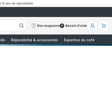
& 15 ans de réparabilité
Nos magasins
Besoin d'aide
Nos
Besoin
Mon
Mo
magasins
d'aide
compte
pa
tés
Réparabilité & accessoires
Expertise du café