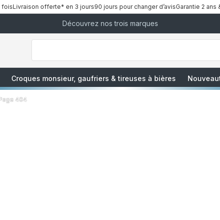
 fois
Livraison offerte* en 3 jours
90 jours pour changer d’avis
Garantie 2 ans 
Découvrez nos trois marques
["Que
recherchez-
vous
?","Aspirateurs
balais","Machines
à
Café
à
Croques monsieur, gaufriers & tireuses à bières
Nouveau
Grains","Centrales
Vapeurs","Sèche
Cheveux"]
Page 404