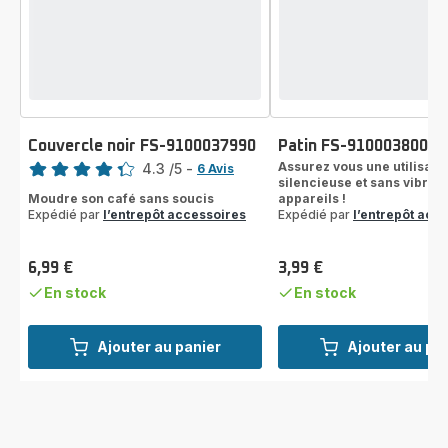
Couvercle noir FS-9100037990
Patin FS-9100038006
Note
Assurez vous une utilisati
4.3
/5
-
6 Avis
silencieuse et sans vibrati
ratings.4.3
Moudre son café sans soucis
appareils !
Expédié par
l’entrepôt accessoires
Expédié par
l’entrepôt acc
6,99 €
3,99 €
Prix
Prix
En stock
En stock
Ajouter au panier
Ajouter au pa