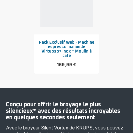
Pack Exclusif Web - Machine
espresso manuelle
Virtuoso+ Inox + Moulin à
café
169,99 €
Voir
plus...
-
Pack
Exclusif
Web
-
Machine
Conçu pour offrir le broyage le plus
espresso
manuelle
silencieux* avec des résultats incroyables
Virtuoso+
en quelques secondes seulement
Inox
+
Avec le broyeur Silent Vortex de KRUPS, vous pouvez
Moulin
à