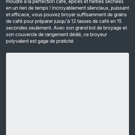
moudre à la perfection café, épices et herbes séchées
café
en un rien de temps ! Incroyablement silencieux, puissant
-
169,99 €
et efficace, vous pouvez broyer suffisamment de grains
de café pour préparer jusqu'à 12 tasses de café en 15
secondes seulement. Avec son grand bol de broyage et
son couvercle de rangement dédié, ce broyeur
polyvalent est gage de praticité