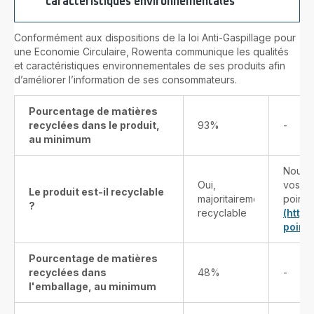
caractéristiques environnementales
Conformément aux dispositions de la loi Anti-Gaspillage pour
une Economie Circulaire, Rowenta communique les qualités
et caractéristiques environnementales de ses produits afin
d’améliorer l’information de ses consommateurs.
Pourcentage de matières
recyclées dans le produit,
93%
-
au minimum
Nous v
Oui,
vos pr
Le produit est-il recyclable
majoritairement
points
?
recyclable
(http
point-
Pourcentage de matières
recyclées dans
48%
-
l'emballage, au minimum