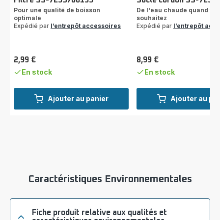
Filtre SS-7235700133
Socle cordon SS-7235
Pour une qualité de boisson
De l'eau chaude quand vou
optimale
souhaitez
Expédié par
l’entrepôt accessoires
Expédié par
l’entrepôt acc
2,99 €
8,99 €
Prix
Prix
En stock
En stock
Ajouter au panier
Ajouter au pa
Caractéristiques Environnementales
Fiche produit relative aux qualités et