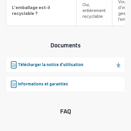
Vous t
Oui,
L'emballage est-il
d’info
entièrement
recyclable ?
gestes
recyclable
l’emba
Documents
Télécharger la notice d'utilisation
Informations et garanties
FAQ