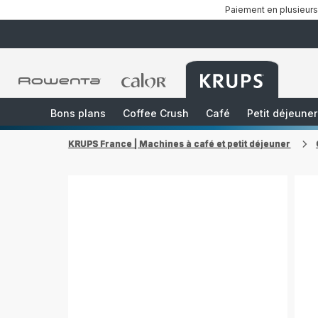
Paiement en plusieurs
Accueil
Accueil
Accueil
Rowenta
Rowenta
Rowenta
Bons plans
Coffee Crush
Café
Petit déjeuner
KRUPS France | Machines à café et petit déjeuner