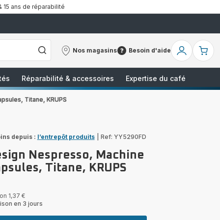
& 15 ans de réparabilité
Nos magasins
Besoin d'aide
Nos
Besoin
Mon
Mo
magasins
d'aide
compte
pa
tés
Réparabilité & accessoires
Expertise du café
apsules, Titane, KRUPS
ins depuis :
l’entrepôt produits
|
Ref: YY5290FD
esign Nespresso, Machine
apsules, Titane, KRUPS
on 1,37 €
ison en 3 jours