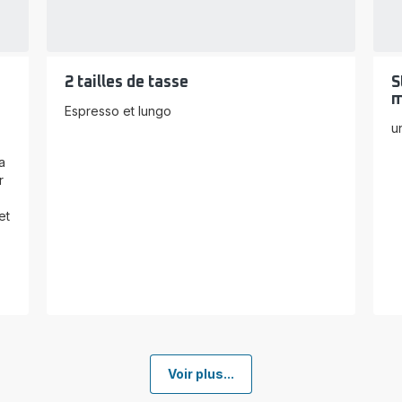
2 tailles de tasse
S
m
Espresso et lungo
u
a
r
et
Voir plus...