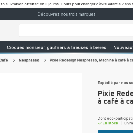
 fois
Livraison offerte* en 3 jours
90 jours pour changer d’avis
Garantie 2 ans 
Découvrez nos trois marques
["Que
recherchez-
vous
?","Aspirateurs
balais","Machines
à
Café
à
Croques monsieur, gaufriers & tireuses à bières
Nouveau
Grains","Centrales
Vapeurs","Sèche
Cheveux"]
Café
Nespresso
Pixie Redesign Nespresso, Machine à café à c
Expédié par nos so
Pixie Red
à café à c
Dont éco-participati
En stock
|
Livra