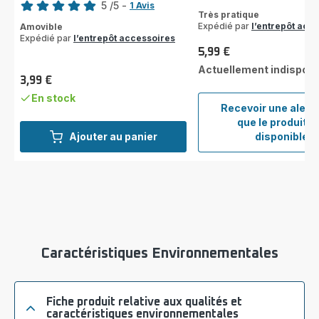
5
/5
-
1 Avis
Avis
Très pratique
Avis
4
Expédié par
l’entrepôt acc
Amovible
5
étoiles
Expédié par
l’entrepôt accessoires
étoiles
(moyenne)
5,99 €
Prix
(moyenne)
Actuellement indisponi
3,99 €
Prix
En stock
Recevoir une alert
que le produit e
Porte
Ajouter au panier
disponible
filtre
SS-
20199
Caractéristiques Environnementales
Fiche produit relative aux qualités et
caractéristiques environnementales