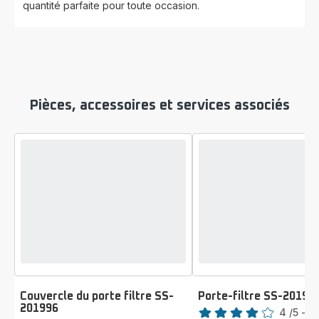
quantité parfaite pour toute occasion.
Pièces, accessoires et services associés
Couvercle du porte filtre SS-
Porte-filtre SS-20199
Note
201996
Note
4
/5
-
1 