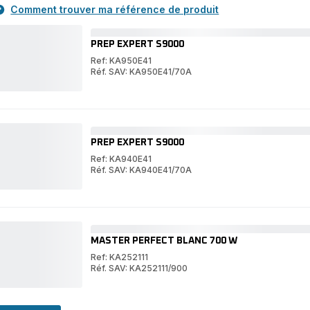
Comment trouver ma référence de produit
PREP EXPERT S9000
Ref: KA950E41
Réf. SAV: KA950E41/70A
PREP
EXPERT
PREP
S9000
EXPERT
S9000
PREP EXPERT S9000
Ref: KA940E41
Réf. SAV: KA940E41/70A
PREP
EXPERT
PREP
S9000
EXPERT
S9000
MASTER PERFECT BLANC 700 W
Ref: KA252111
Réf. SAV: KA252111/900
MASTER
PERFECT
MASTER
BLANC
PERFECT
700
BLANC