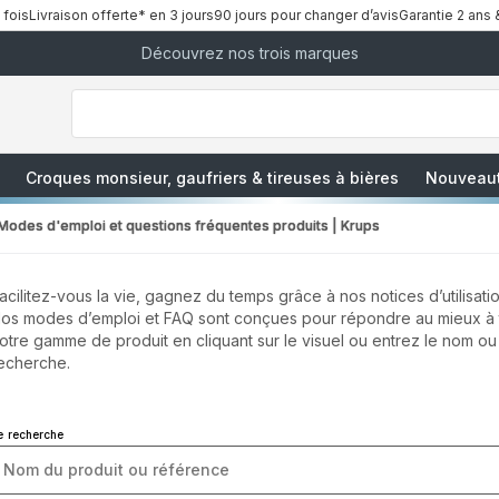
 fois
Livraison offerte* en 3 jours
90 jours pour changer d’avis
Garantie 2 ans 
Découvrez nos trois marques
["Que
recherchez-
vous
?","Aspirateurs
balais","Machines
à
Café
à
Croques monsieur, gaufriers & tireuses à bières
Nouveau
Grains","Centrales
Vapeurs","Sèche
Cheveux"]
Modes d'emploi et questions fréquentes produits | Krups
acilitez-vous la vie, gagnez du temps grâce à nos notices d’utilisatio
os modes d’emploi et FAQ sont conçues pour répondre au mieux à to
otre gamme de produit en cliquant sur le visuel ou entrez le nom ou
echerche.
e recherche