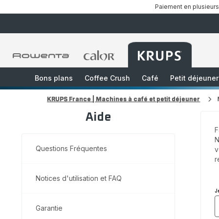
Paiement en plusieurs
Accueil
Accueil
Accueil
Rowenta
Rowenta
Rowenta
Bons plans
Coffee Crush
Café
Petit déjeuner
KRUPS France | Machines à café et petit déjeuner
Aide
F
N
Questions Fréquentes
v
r
Notices d'utilisation et FAQ
J
Garantie