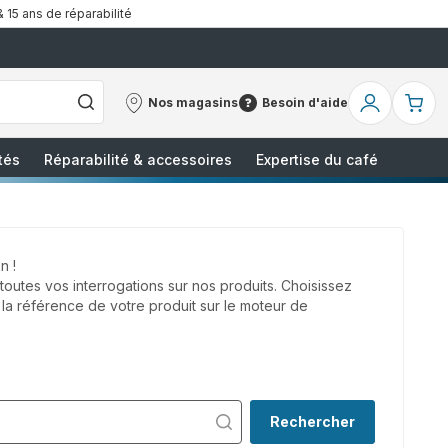
& 15 ans de réparabilité
Nos magasins
Besoin d'aide
Nos
Besoin
Mon
Mo
magasins
d'aide
compte
pa
tés
Réparabilité & accessoires
Expertise du café
n !
utes vos interrogations sur nos produits. Choisissez
 la référence de votre produit sur le moteur de
Rechercher