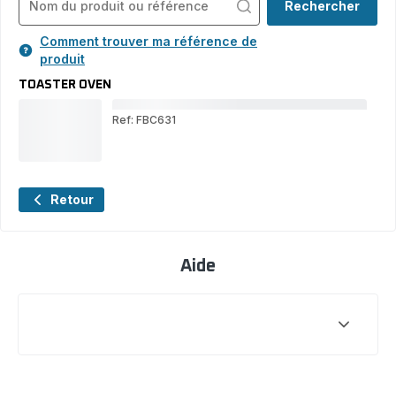
Rechercher
Comment trouver ma référence de
produit
TOASTER OVEN
Ref: FBC631
TO
OV
Retour
Aide