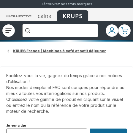
Découvrez nos trois marques
Accueil
Accueil
Accueil
["Que
Rowenta
Rowenta
Rowenta
recherchez-
vous
?","Aspirateurs
Ouvrir
Mon
Mon
balais","Machines
le
compte
pani
à
Café
menu
à
Grains","Centrales
KRUPS France | Machines à café et petit déjeuner
Vapeurs","Sèche
Cheveux"]
Facilitez-vous la vie, gagnez du temps grâce à nos notices
d’utilisation !
Nos modes d’emploi et FAQ sont conçues pour répondre au
mieux à toutes vos interrogations sur nos produits.
Choisissez votre gamme de produit en cliquant sur le visuel
ou entrez le nom ou la référence de votre produit sur le
moteur de recherche.
Je recherche