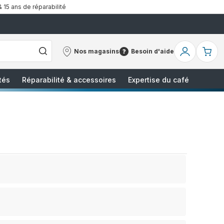
& 15 ans de réparabilité
Nos magasins
Besoin d'aide
Nos
Besoin
Mon
Mo
magasins
d'aide
compte
pa
tés
Réparabilité & accessoires
Expertise du café