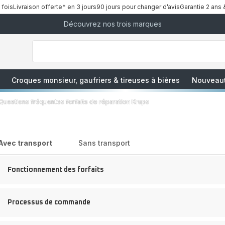
 fois
Livraison offerte* en 3 jours
90 jours pour changer d’avis
Garantie 2 ans 
Découvrez nos trois marques
["Que
recherchez-
vous
?","Aspirateurs
balais","Machines
à
Café
à
Croques monsieur, gaufriers & tireuses à bières
Nouveau
Grains","Centrales
Vapeurs","Sèche
Cheveux"]
Questions fréquentes forfaits de réparation Krups
Avec transport
Sans transport
Fonctionnement des forfaits
Processus de commande