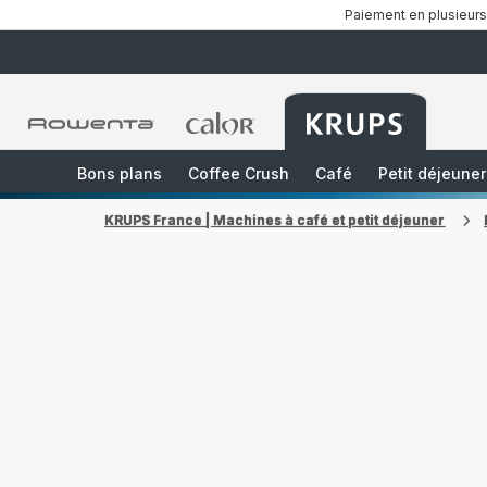
Paiement en plusieurs
Accueil
Accueil
Accueil
Rowenta
Rowenta
Rowenta
Bons plans
Coffee Crush
Café
Petit déjeuner
KRUPS France | Machines à café et petit déjeuner