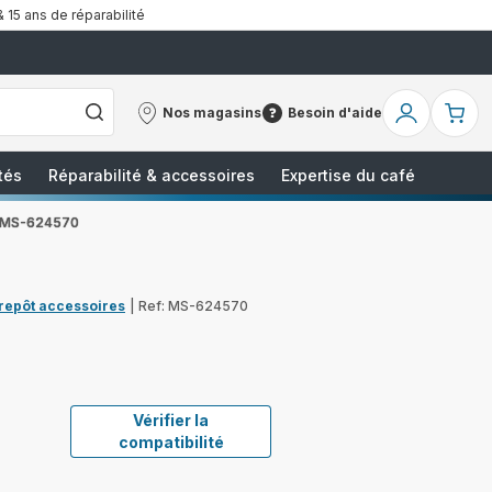
& 15 ans de réparabilité
Nos magasins
Besoin d'aide
Nos
Besoin
Mon
Mo
magasins
d'aide
compte
pa
tés
Réparabilité & accessoires
Expertise du café
e MS-624570
trepôt accessoires
|
Ref: MS-624570
Vérifier la
compatibilité