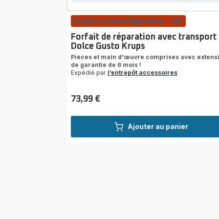
Eligible au Bonus Réparation : -15€
Forfait de réparation avec transport
Dolce Gusto Krups
Pièces et main d'œuvre comprises avec extens
de garantie de 6 mois !
Expédié par
l’entrepôt accessoires
73,99 €
Prix
Ajouter au panier