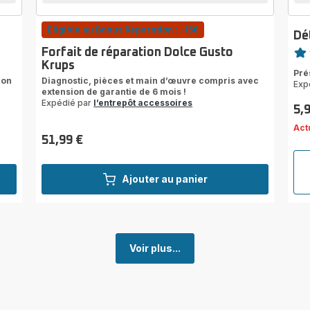
Eligible au Bonus Réparation : -15€
Dé
Note
Forfait de réparation Dolce Gusto
Krups
rati
Pré
ion
Diagnostic, pièces et main d’œuvre compris avec
Exp
extension de garantie de 6 mois !
Expédié par
l’entrepôt accessoires
5,
Prix
Act
51,99 €
Prix
Ajouter au panier
Voir plus...