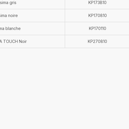
ssima gris
KP173B10
ssima noire
KP170810
sima blanche
KP170110
MA TOUCH Noir
KP270810