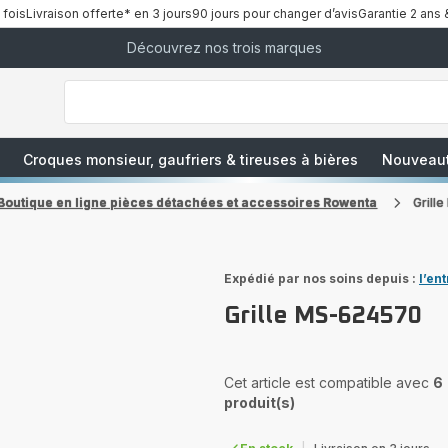
 fois
Livraison offerte* en 3 jours
90 jours pour changer d’avis
Garantie 2 ans 
Découvrez nos trois marques
["Que
recherchez-
vous
?","Aspirateurs
balais","Machines
à
Café
à
Croques monsieur, gaufriers & tireuses à bières
Nouveau
Grains","Centrales
Vapeurs","Sèche
Cheveux"]
Boutique en ligne pièces détachées et accessoires Rowenta
Grill
Expédié par nos soins depuis :
l’en
Grille MS-624570
Cet article est compatible avec
6
produit(s)