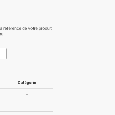
 la référence de votre produit
au
Catégorie
Indisponible
--
Indisponible
--