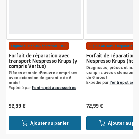
Eligible au Bonus Réparation : -15€
Eligible au Bonus Réparation : 
Forfait de réparation avec
Forfait de réparation
transport Nespresso Krups (y
Nespresso Krups (hors
compris Vertuo)
Diagnostic, pièces et mai
compris avec extension de
Pièces et main d'œuvre comprises
de 6 mois !
avec extension de garantie de 6
Expédié par
l’entrepôt acc
mois !
Expédié par
l’entrepôt accessoires
92,99 €
72,99 €
Prix
Prix
Ajouter au panier
Ajouter au pa