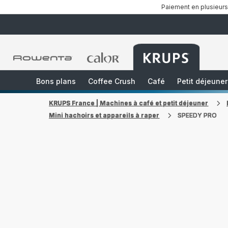
Paiement en plusieurs
Accueil
Accueil
Accueil
Rowenta
Rowenta
Rowenta
Bons plans
Coffee Crush
Café
Petit déjeuner
KRUPS France | Machines à café et petit déjeuner
Mini hachoirs et appareils à raper
SPEEDY PRO