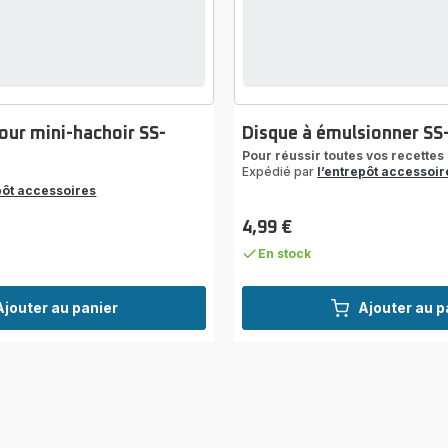
our mini-hachoir SS-
Disque à émulsionner SS
Pour réussir toutes vos recettes
Expédié par
l’entrepôt accessoir
pôt accessoires
4,99 €
Prix
En stock
Ajouter au panier
Ajouter au p