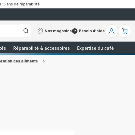
& 15 ans de réparabilité
Nos magasins
Besoin d'aide
Nos
Besoin
Mon
Mo
magasins
d'aide
compte
pa
tés
Réparabilité & accessoires
Expertise du café
ration des aliments