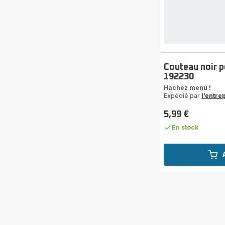
Couteau noir p
192230
Hachez menu !
Expédié par
l’entre
5,99 €
Prix
En stock