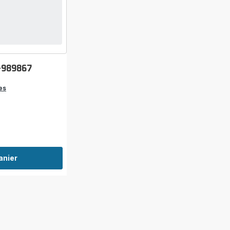
-989867
es
anier