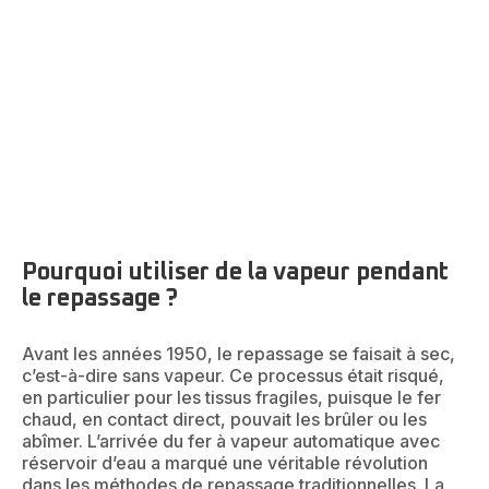
ou d'un défroisseur vertical (appelé aussi steamer) ?
Découvrez toutes nos explications ainsi que nos
conseils pour comprendre comment agissent ces
appareils de repassage et d'entretien du linge.
Pourquoi utiliser de la vapeur pendant
le repassage ?
Avant les années 1950, le repassage se faisait à sec,
c’est-à-dire sans vapeur. Ce processus était risqué,
en particulier pour les tissus fragiles, puisque le fer
chaud, en contact direct, pouvait les brûler ou les
abîmer. L’arrivée du fer à vapeur automatique avec
réservoir d’eau a marqué une véritable révolution
dans les méthodes de repassage traditionnelles. La