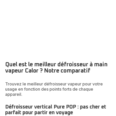
électroménager indispensable du quotidien, aussi bien
pour les petites retouches rapides que pour l’entretien de
votre garde-robe complète. Voici
comment choisir le
meilleur défroisseur vapeur
selon vos besoins et
toutes nos recommandations pour un usage simple,
efficace et confortable.
Quel est le meilleur défroisseur à main
vapeur Calor ? Notre comparatif
Trouvez le meilleur défroisseur vapeur pour votre
usage en fonction des points forts de chaque
appareil.
Défroisseur vertical Pure POP : pas cher et
parfait pour partir en voyage