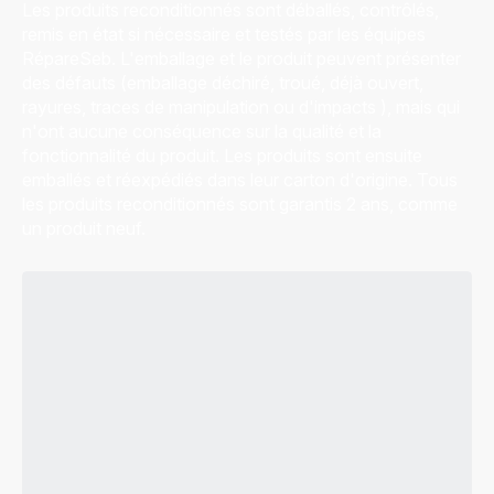
Les produits reconditionnés sont déballés, contrôlés,
remis en état si nécessaire et testés par les équipes
RépareSeb. L'emballage et le produit peuvent présenter
des défauts (emballage déchiré, troué, déjà ouvert,
rayures, traces de manipulation ou d'impacts ), mais qui
n'ont aucune conséquence sur la qualité et la
fonctionnalité du produit. Les produits sont ensuite
emballés et réexpédiés dans leur carton d'origine. Tous
les produits reconditionnés sont garantis 2 ans, comme
un produit neuf.