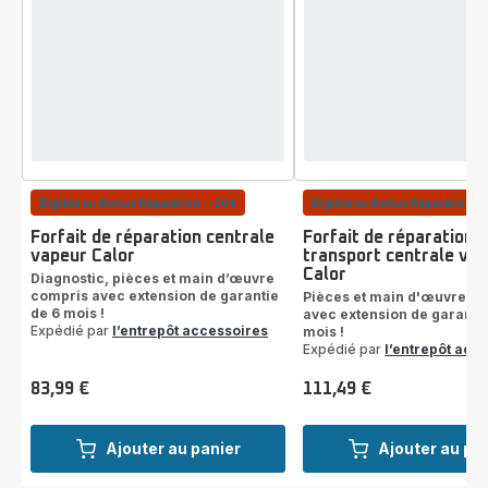
Eligible au Bonus Réparation : -20€
Eligible au Bonus Réparation : 
Forfait de réparation centrale
Forfait de réparation 
vapeur Calor
transport centrale va
Calor
Diagnostic, pièces et main d’œuvre
compris avec extension de garantie
Pièces et main d'œuvre c
de 6 mois !
avec extension de garantie
Expédié par
l’entrepôt accessoires
mois !
Expédié par
l’entrepôt acc
83,99 €
111,49 €
Prix
Prix
Ajouter au panier
Ajouter au pa