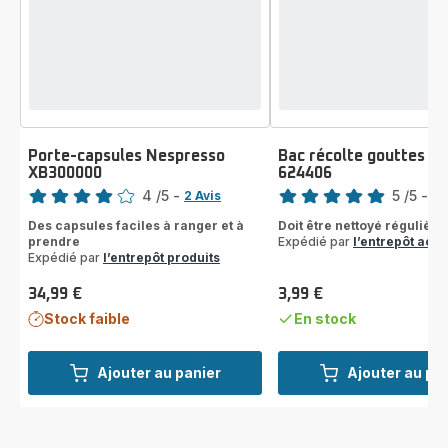
Porte-capsules Nespresso
Bac récolte gouttes M
XB300000
624406
Note
Note
4
/5
-
5
/5
-
2 Avis
2 
Avis
Avis
Des capsules faciles à ranger et à
Doit être nettoyé régulièr
4
5
prendre
Expédié par
l’entrepôt acc
étoiles
étoiles
Expédié par
l’entrepôt produits
(moyenne)
(moyenne)
34,99 €
3,99 €
Prix
Prix
Stock faible
En stock
Ajouter au panier
Ajouter au pa