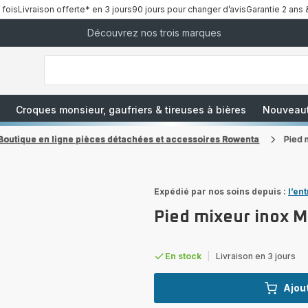
 fois
Livraison offerte* en 3 jours
90 jours pour changer d’avis
Garantie 2 ans 
Découvrez nos trois marques
["Que
recherchez-
vous
?","Aspirateurs
balais","Machines
à
Café
à
Croques monsieur, gaufriers & tireuses à bières
Nouveau
Grains","Centrales
Vapeurs","Sèche
Cheveux"]
Boutique en ligne pièces détachées et accessoires Rowenta
Pied 
Expédié par nos soins depuis :
l’en
Pied mixeur inox 
En stock
|
Livraison en 3 jours
Ajout