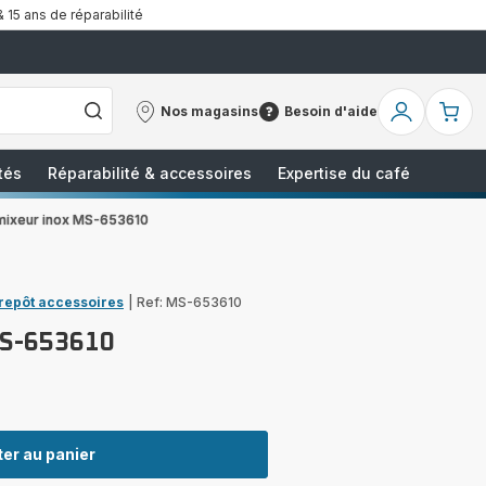
& 15 ans de réparabilité
Nos magasins
Besoin d'aide
Nos
Besoin
Mon
Mo
magasins
d'aide
compte
pa
tés
Réparabilité & accessoires
Expertise du café
mixeur inox MS-653610
trepôt accessoires
|
Ref: MS-653610
MS-653610
er au panier