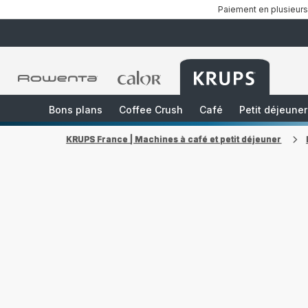
Paiement en plusieurs
Accueil
Accueil
Accueil
Rowenta
Rowenta
Rowenta
Bons plans
Coffee Crush
Café
Petit déjeuner
KRUPS France | Machines à café et petit déjeuner