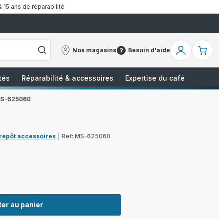
& 15 ans de réparabilité
Nos magasins
Besoin d'aide
Nos
Besoin
Mon
Mo
magasins
d'aide
compte
pa
tés
Réparabilité & accessoires
Expertise du café
MS-625060
trepôt accessoires
|
Ref: MS-625060
er au panier