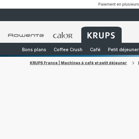
Paiement en plusieurs
Accueil
Accueil
Accueil
Rowenta
Rowenta
Rowenta
Bons plans
Coffee Crush
Café
Petit déjeuner
KRUPS France | Machines à café et petit déjeuner