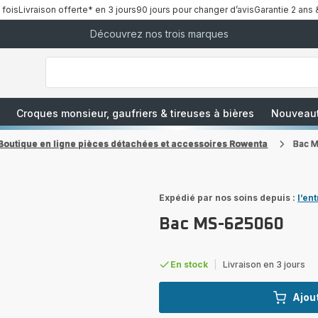
 fois
Livraison offerte* en 3 jours
90 jours pour changer d’avis
Garantie 2 ans 
Découvrez nos trois marques
["Que
recherchez-
vous
?","Aspirateurs
balais","Machines
à
Café
à
Croques monsieur, gaufriers & tireuses à bières
Nouveau
Grains","Centrales
Vapeurs","Sèche
Cheveux"]
Boutique en ligne pièces détachées et accessoires Rowenta
Bac 
Expédié par nos soins depuis :
l’en
Bac MS-625060
En stock
|
Livraison en 3 jours
Ajout