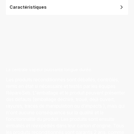
Caractéristiques
La centrale vapeur puissante longue durée.
Les produits reconditionnés sont déballés, contrôlés,
remis en état si nécessaire et testés par les équipes
RépareSeb. L'emballage et le produit peuvent présenter
des défauts (emballage déchiré, troué, déjà ouvert,
rayures, traces de manipulation ou d'impacts ), mais qui
n'ont aucune conséquence sur la qualité et la
fonctionnalité du produit. Les produits sont ensuite
emballés et réexpédiés dans leur carton d'origine. Tous
les produits reconditionnés sont garantis 2 ans, comme