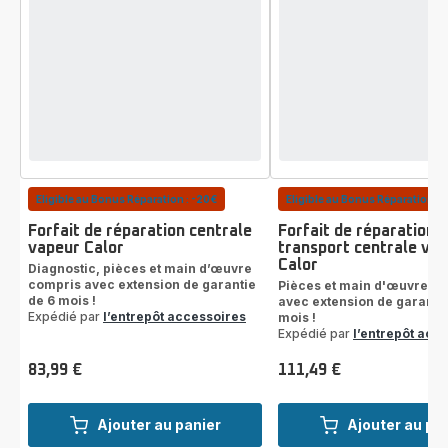
Eligible au Bonus Réparation : -20€
Eligible au Bonus Réparation : 
Forfait de réparation centrale
Forfait de réparation 
vapeur Calor
transport centrale va
Calor
Diagnostic, pièces et main d’œuvre
compris avec extension de garantie
Pièces et main d'œuvre c
de 6 mois !
avec extension de garantie
Expédié par
l’entrepôt accessoires
mois !
Expédié par
l’entrepôt acc
83,99 €
111,49 €
Prix
Prix
Ajouter au panier
Ajouter au pa