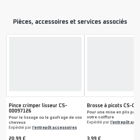
Pièces, accessoires et services associés
Pince crimper lisseur CS-
Brosse à picots CS-00
00097126
Pour une mise en plis parf
votre coiffure
Pour le lissage ou le gaufrage de vos
Expédié par
l’entrepôt acc
cheveux
Expédié par
l’entrepôt accessoires
20,99 €
3,99 €