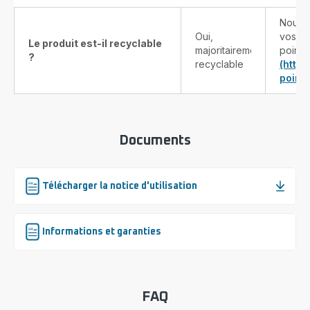
Nous v
Oui,
vos pr
Le produit est-il recyclable
majoritairement
points
?
recyclable
(http
point-
Documents
Télécharger la notice d'utilisation
Informations et garanties
FAQ