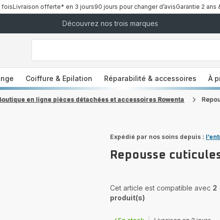
 fois
Livraison offerte* en 3 jours
90 jours pour changer d’avis
Garantie 2 ans 
Découvrez nos trois marques
["Que
recherchez-
vous
?","Aspirateurs
balais","Machines
a
à
Café
à
inge
Coiffure & Epilation
Réparabilité & accessoires
À p
Grains","Centrales
Vapeurs","Sèche
Cheveux"]
Boutique en ligne pièces détachées et accessoires Rowenta
Repou
Expédié par nos soins depuis :
l’en
Repousse cuticule
Cet article est compatible avec
2
produit(s)