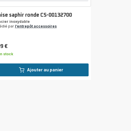
aise saphir ronde CS-00132700
acier inoxydable
édié par
l’entrepôt accessoires
99 €
n stock
Ajouter au panier