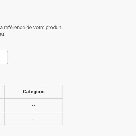
 la référence de votre produit
au
Catégorie
Indisponible
--
Indisponible
--