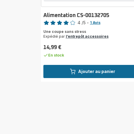
Alimentation CS-00132705
Note
4
/5
-
1 Avis
Avis
Une coupe sans stress
4
Expédié par
l’entrepôt accessoires
étoiles
(moyenne)
14,99 €
Prix
En stock
Ajouter au panier