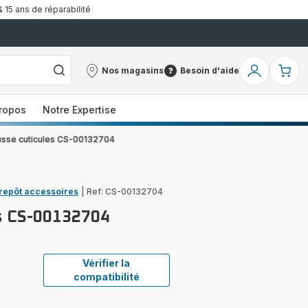
& 15 ans de réparabilité
Nos magasins
Besoin d'aide
Nos
Besoin
Mon
Mo
magasins
d'aide
compte
pa
ropos
Notre Expertise
sse cuticules CS-00132704
trepôt accessoires
|
Ref: CS-00132704
s CS-00132704
Vérifier la
compatibilité