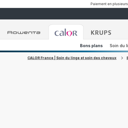
Paiement en plusieurs
Accueil
Accueil
Accueil
Rowenta
Rowenta
Rowent
Bons plans
Soin du l
CALOR France | Soin du linge et soin des cheveux