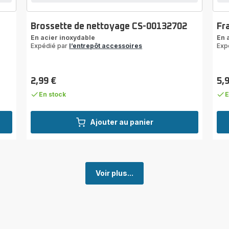
Brossette de nettoyage CS-00132702
Fr
En acier inoxydable
En 
Expédié par
l’entrepôt accessoires
Exp
2,99 €
5,
Prix
Prix
En stock
E
Ajouter au panier
Voir plus...