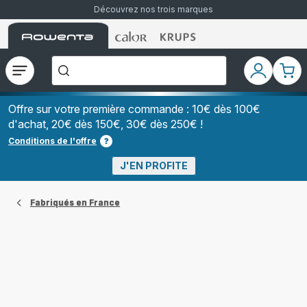
Découvrez nos trois marques
Accueil
Accueil
Accueil
["Que
Rowenta
Rowenta
Rowenta
recherchez-
vous
?","Aspirateurs
Ouvrir
Mon
Mon
balais","Machines
le
compte
pani
à
Café
menu
à
Offre sur votre première commande : 10€ dès 100€
Grains","Centrales
d'achat, 20€ dès 150€, 30€ dès 250€ !
Vapeurs","Sèche
Cheveux"]
Conditions de l'offre
J'EN PROFITE
Fabriqués en France