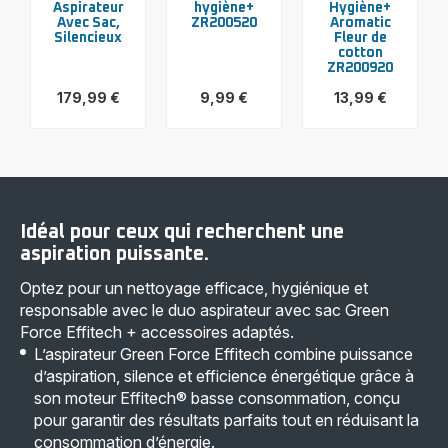
Aspirateur
hygiène+
Hygiène+
Avec Sac,
ZR200520
Aromatic
Silencieux
Fleur de
cotton
ZR200920
179,99 €
9,99 €
13,99 €
Voir
Voir
Voir
plus...
plus...
plus...
-
-
-
G-
Sacs
Sacs
Force
aspirateurs
aspirateur
Silence,
hygiène+
Hygiène+
Aspirateur
ZR200520
Aromatic
Avec
-
Fleur
Idéal pour ceux qui recherchent une
Sac,
9,99 €
de
Silencieux
cotton
aspiration puissante.
-
ZR200920
179,99 €
-
Optez pour un nettoyage efficace, hygiénique et
13,99 €
responsable avec le duo aspirateur avec sac Green
Force Effitech + accessoires adaptés.
L’aspirateur Green Force Effitech combine puissance
d’aspiration, silence et efficience énergétique grâce à
son moteur Effitech® basse consommation, conçu
pour garantir des résultats parfaits tout en réduisant la
consommation d’énergie.