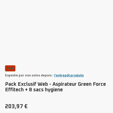
Pack
Expédié par nos soins depuis :
l’entrepôt produits
Pack Exclusif Web - Aspirateur Green Force
Effitech + 8 sacs hygiene
203,97 €
Prix