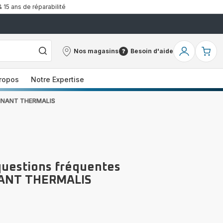
& 15 ans de réparabilité
Nos magasins
Besoin d'aide
Nos
Besoin
Mon
Mo
magasins
d'aide
compte
pa
ropos
Notre Expertise
NANT THERMALIS
questions fréquentes
ANT THERMALIS