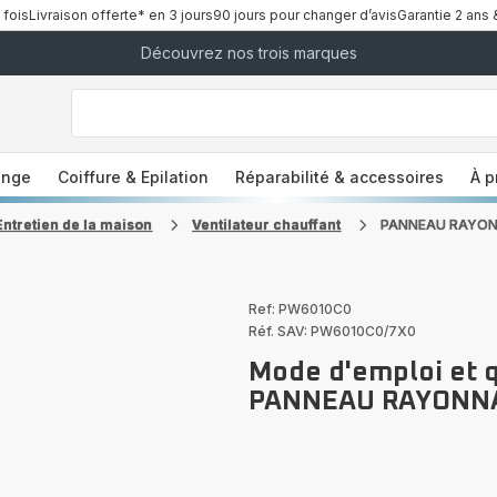
 fois
Livraison offerte* en 3 jours
90 jours pour changer d’avis
Garantie 2 ans 
Découvrez nos trois marques
["Que
recherchez-
vous
?","Aspirateurs
balais","Machines
a
à
Café
à
inge
Coiffure & Epilation
Réparabilité & accessoires
À p
Grains","Centrales
Vapeurs","Sèche
Cheveux"]
Entretien de la maison
Ventilateur chauffant
PANNEAU RAYON
Ref: PW6010C0
Réf. SAV: PW6010C0/7X0
Mode d'emploi et 
PANNEAU RAYONN