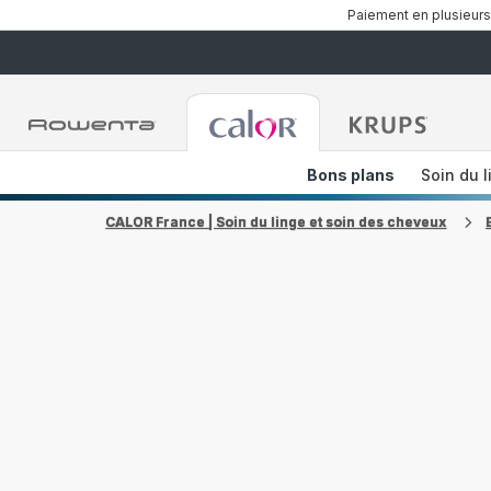
Paiement en plusieurs
Accueil
Accueil
Accueil
Rowenta
Rowenta
Rowent
Bons plans
Soin du l
CALOR France | Soin du linge et soin des cheveux