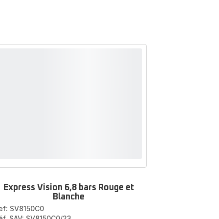
Express Vision 6,8 bars Rouge et
Blanche
ef: SV8150C0
éf. SAV: SV8150C0/23