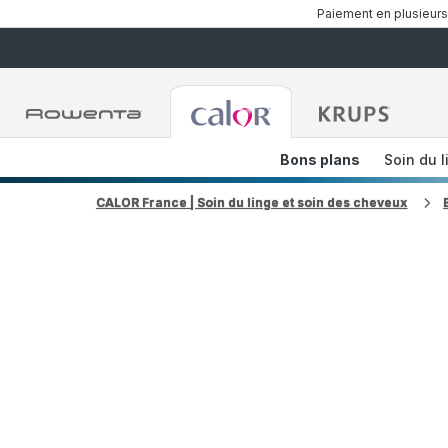
Paiement en plusieurs
Accueil
Accueil
Accueil
Rowenta
Rowenta
Rowent
Bons plans
Soin du l
CALOR France | Soin du linge et soin des cheveux