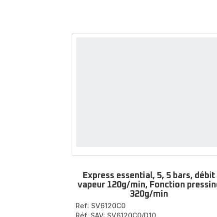
Express essential, 5, 5 bars, débit
vapeur 120g/min, Fonction pressin
320g/min
Ref: SV6120C0
Réf. SAV: SV6120C0/D10