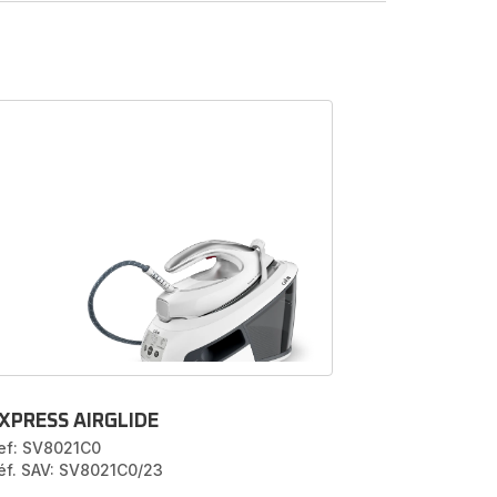
rales
bles pour
e. Nous
ue des :
tre...
rateur
u en
 Passez
r notre
XPRESS AIRGLIDE
ef: SV8021C0
éf. SAV: SV8021C0/23