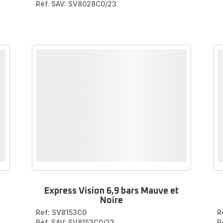
Réf. SAV: SV8028C0/23
Express Vision 6,9 bars Mauve et
Noire
Ref: SV8153C0
R
Réf. SAV: SV8153C0/23
R