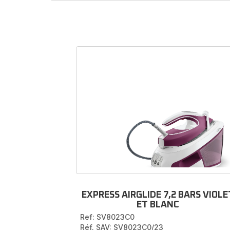
Acce
Découvre
votre 
vous pr
bouch
Trouv
vap
sélect
comman
EXPRESS AIRGLIDE 7,2 BARS VIOLE
ET BLANC
Ref: SV8023C0
Réf. SAV: SV8023C0/23