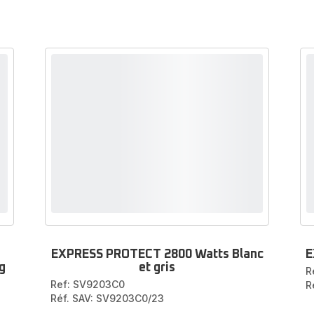
EXPRESS PROTECT 2800 Watts Blanc
E
g
et gris
R
Ref: SV9203C0
R
Réf. SAV: SV9203C0/23