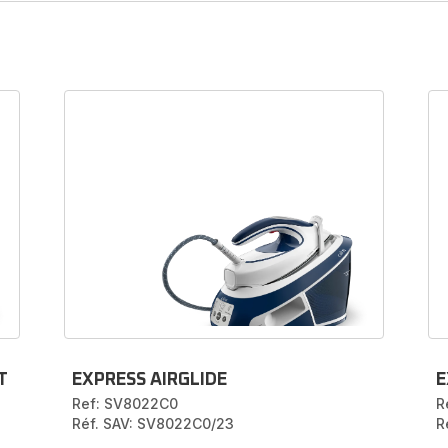
ssoires et pièces détachées pour cent
vapeur Calor
z toute la gamme d'accessoires et pièces détachées disponi
centrale vapeur Calor dans notre boutique accessoires officiell
oposons de nombreux accessoires et pièces de rechange tels q
ons, réservoirs, cartouches anti-calcaire et autres tiges anti-tar
ez l'accessoire ou la pièce de remplacement pour votre géné
eur Calor en entrant sa référence dans la barre de recherche o
ionnant le modèle de votre appareil dans le menu ci-dessous.
de en ligne facilement, rapidement et de manière sécurisée su
boutique officielle.
T
EXPRESS AIRGLIDE
E
Ref: SV8022C0
R
Réf. SAV: SV8022C0/23
R