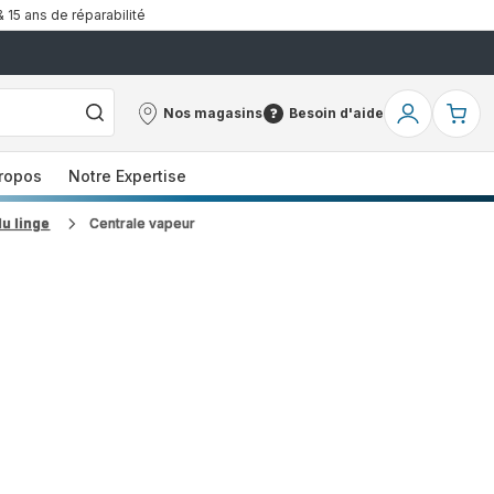
& 15 ans de réparabilité
Nos magasins
Besoin d'aide
Nos
Besoin
Mon
Mo
magasins
d'aide
compte
pa
ropos
Notre Expertise
du linge
Centrale vapeur