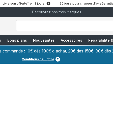
Livraison offerte* en 3 jours
90 jours pour changer d’avis
Garantie
Découvrez nos trois marques
["Que
recherchez-
vous
?","Aspirateurs
balais","Machines
à
Café
à
n
Bons plans
Nouveautés
Accessoires
Réparabilité
Grains","Centrales
Vapeurs","Sèche
Cheveux"]
ère commande : 10€ dès 100€ d'achat, 20€ dès 150€, 30€ dès 
Conditions de l'offre