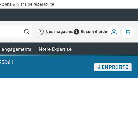
 2 ans & 15 ans de réparabilité
Nos magasins
Besoin d'aide
Nos
Besoin
Mon
Mo
magasins
d'aide
compte
pa
 & engagements
Notre Expertise
250€ !
J'EN PROFITE